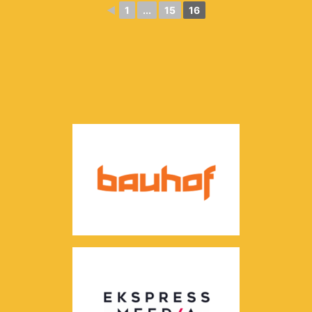
◄
1
...
15
16