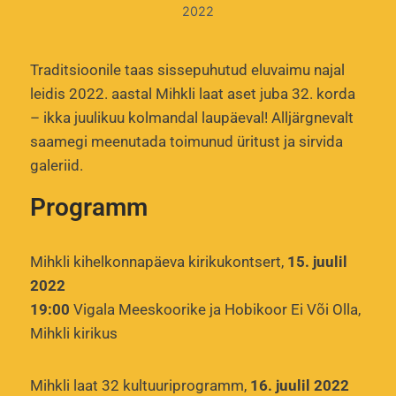
2022
Traditsioonile taas sissepuhutud eluvaimu najal
leidis 2022. aastal Mihkli laat aset juba 32. korda
– ikka juulikuu kolmandal laupäeval! Alljärgnevalt
saamegi meenutada toimunud üritust ja sirvida
galeriid.
Programm
Mihkli kihelkonnapäeva kirikukontsert,
15. juulil
2022
19:00
Vigala Meeskoorike ja Hobikoor Ei Või Olla,
Mihkli kirikus
Mihkli laat 32 kultuuriprogramm,
16. juulil 2022