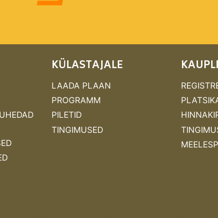
KÜLASTAJALE
KAUPL
LAADA PLAAN
REGISTR
PROGRAMM
PLATSIK
MUHEDAD
PILETID
HINNAKIR
TINGIMUSED
TINGIMU
SED
MEELES
ED