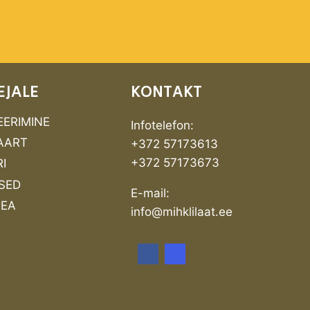
EJALE
KONTAKT
EERIMINE
Infotelefon:
AART
+372 57173613
+372 57173673
I
SED
E-mail:
PEA
info@mihklilaat.ee