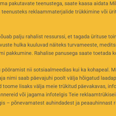
 oma pakutavate teenustega, saate kaasa aidata Mi
teenusteks reklaammaterjalide trükkimine või üri
õuab palju rahalist ressurssi, et tagada ürituse to
vuste hulka kuuluvad näiteks turvameeste, meditsii
ammi pakkumine. Rahalise panusega saate toetada 
pööramist nii sotsiaalmeedias kui ka kohapeal. M
a nimi saab päevajuhi poolt välja hõigatud laadap
 toome lisaks välja meie trükitud päevakavas, infot
nereid või jagama infotelgis Teie reklaamtrükise
telgis – põnevamatest auhindadest ja peaauhinnast