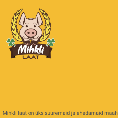
Mihkli laat on üks suuremaid ja ehedamaid maahõn