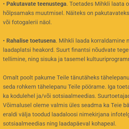
•
Pakutavate teenustega
. Toetades Mihkli laata
hõlpsamaks muutmisel. Näiteks on pakutavateks 
või fotogalerii näol.
•
Rahalise toetusena
. Mihkli laada korraldamine n
laadaplatsi heakord. Suurt finantsi nõudvate tege
tellimine, ning sisuka ja tasemel kultuuriprogr
Omalt poolt pakume Teile tänutäheks tähelepanu 
seda rohkem tähelepanu Teile pöörame. Iga toetaj
ka kodulehel ja/või sotsiaalmeedias. Suurtoetajad
Võimalusel oleme valmis üles seadma ka Teie bän
eraldi välja toodud laadaloosi nimekirjana info
sotsiaalmeedias ning laadapäeval kohapeal.