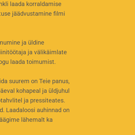
hkli laada korraldamise
tuse jäädvustamine filmi
imumine ja üldine
nitöötaja ja välikäimlate
kogu laada toimumist.
ida suurem on Teie panus,
äeval kohapeal ja üldjuhul
ahvlitel ja pressiteates.
id. Laadaloosi auhinnad on
 räägime lähemalt ka