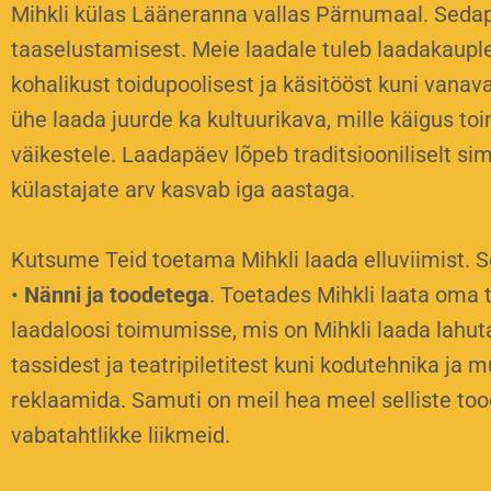
Mihkli külas Lääneranna vallas Pärnumaal. Sedapuh
taaselustamisest. Meie laadale tuleb laadakauple
kohalikust toidupoolisest ja käsitööst kuni vana
ühe laada juurde ka kultuurikava, mille käigus to
väikestele. Laadapäev lõpeb traditsiooniliselt si
külastajate arv kasvab iga aastaga.
Kutsume Teid toetama Mihkli laada elluviimist. S
•
Nänni ja toodetega
. Toetades Mihkli laata om
laadaloosi toimumisse, mis on Mihkli laada lahut
tassidest ja teatripiletitest kuni kodutehnika ja
reklaamida.
Samuti on meil hea meel selliste t
vabatahtlikke liikmeid.