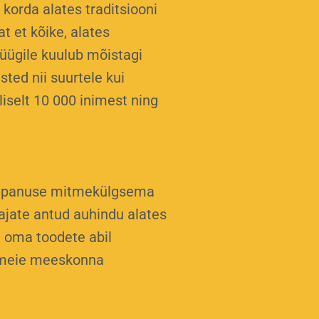
korda alates traditsiooni
t et kõike, alates
müügile kuulub mõistagi
ted nii suurtele kui
liselt 10 000 inimest ning
ma panuse mitmekülgsema
ajate antud auhindu alates
t oma toodete abil
s meie meeskonna