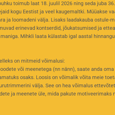
ku toimub laat 18. juulil 2026 ning seda juba 36. 
jaid kogu Eestist ja veel kaugemaltki. Müüakse vaa
vara ja loomadeni välja. Lisaks laadakauba ostule-
imuvad erinevad kontserdid, jõukatsumised ja etteas
mmaniga. Mihkli laata külastab igal aastal hinnangu
elleks on mitmeid võimalusi:
a toodete või meenetega (nn nänn), saate anda o
amatuks osaks. Loosis on võimalik võita meie toet
 murutrimmerini välja. See on hea võimalus ettevõte
oodete ja meenete üle, mida pakute motiveerimak