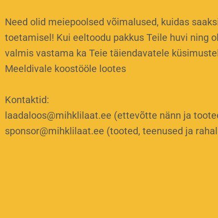
Need olid meiepoolsed võimalused, kuidas saaksim
toetamisel! Kui eeltoodu pakkus Teile huvi ning o
valmis vastama ka Teie täiendavatele küsimuste
Meeldivale koostööle lootes
Kontaktid:
laadaloos@mihklilaat.ee (ettevõtte nänn ja tooted
sponsor@mihklilaat.ee (tooted, teenused ja rahal