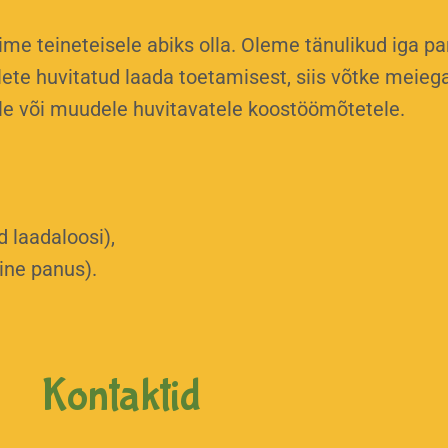
e teineteisele abiks olla. Oleme tänulikud iga pa
lete huvitatud laada toetamisest, siis võtke meieg
le või muudele huvitavatele koostöömõtetele.
 laadaloosi),
ine panus).
Kontaktid