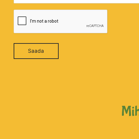
Saada
Mih