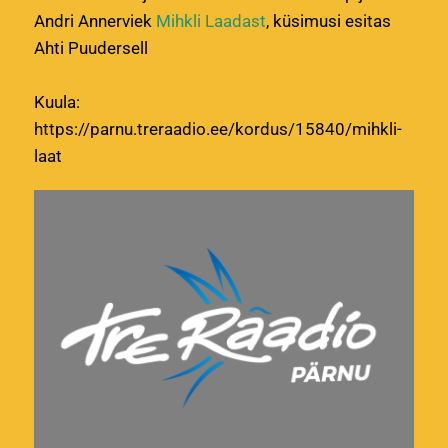
Andri Annerviek
Mihkli Laadast
, küsimusi esitas
Ahti Puudersell
Kuula:
https://parnu.treraadio.ee/kordus/15840/mihkli-
laat